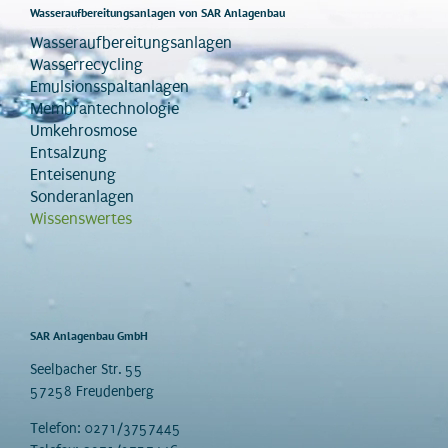
Wasseraufbereitungsanlagen von SAR Anlagenbau
Wasseraufbereitungsanlagen
Wasserrecycling
Emulsionsspaltanlagen
Membrantechnologie
Umkehrosmose
Entsalzung
Enteisenung
Sonderanlagen
Wissenswertes
SAR Anlagenbau GmbH
Seelbacher Str. 55
57258 Freudenberg
Telefon: 0271/3757445