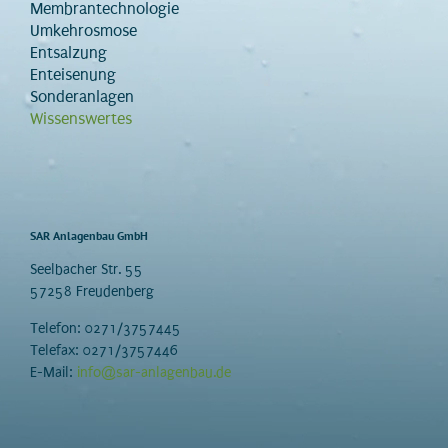
Membrantechnologie
Umkehrosmose
Entsalzung
Enteisenung
Sonderanlagen
Wissenswertes
SAR Anlagenbau GmbH
Seelbacher Str. 55
57258 Freudenberg
Telefon: 0271/3757445
Telefax: 0271/3757446
E-Mail:
info@sar-anlagenbau.de