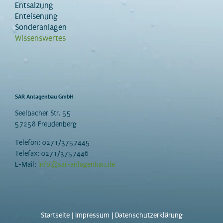
Entsalzung
Enteisenung
Sonderanlagen
Wissenswertes
SAR Anlagenbau GmbH
Seelbacher Str. 55
57258 Freudenberg
Telefon: 0271/3757445
Telefax: 0271/3757446
E-Mail:
info@sar-anlagenbau.de
Startseite
|
Impressum
|
Datenschutzerklärung